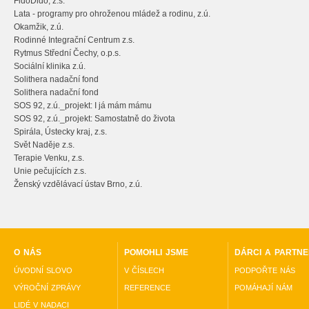
FidoDido, z.s.
Lata - programy pro ohroženou mládež a rodinu, z.ú.
Okamžik, z.ú.
Rodinné Integrační Centrum z.s.
Rytmus Střední Čechy, o.p.s.
Sociální klinika z.ú.
Solithera nadační fond
Solithera nadační fond
SOS 92, z.ú._projekt: I já mám mámu
SOS 92, z.ú._projekt: Samostatně do života
Spirála, Ústecky kraj, z.s.
Svět Naděje z.s.
Terapie Venku, z.s.
Unie pečujících z.s.
Ženský vzdělávací ústav Brno, z.ú.
o nás
pomohli jsme
dárci a partne
úvodní slovo
v číslech
podpořte nás
výroční zprávy
reference
pomáhají nám
lidé v nadaci