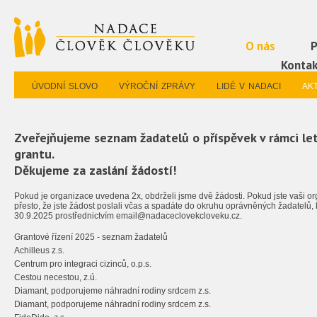
O nás
P
Kontak
úvodní slovo
výroční zprávy
lidé v nadaci
ak
Zveřejňujeme seznam žadatelů o příspěvek v rámci l
grantu.
Děkujeme za zaslání žádostí!
Pokud je organizace uvedena 2x, obdrželi jsme dvě žádosti. Pokud jste vaši o
přesto, že jste žádost poslali včas a spadáte do okruhu oprávněných žadatelů, 
30.9.2025 prostřednictvím email@nadaceclovekcloveku.cz.
Grantové řízení 2025 - seznam žadatelů
Achilleus z.s.
Centrum pro integraci cizinců, o.p.s.
Cestou necestou, z.ú.
Diamant, podporujeme náhradní rodiny srdcem z.s.
Diamant, podporujeme náhradní rodiny srdcem z.s.